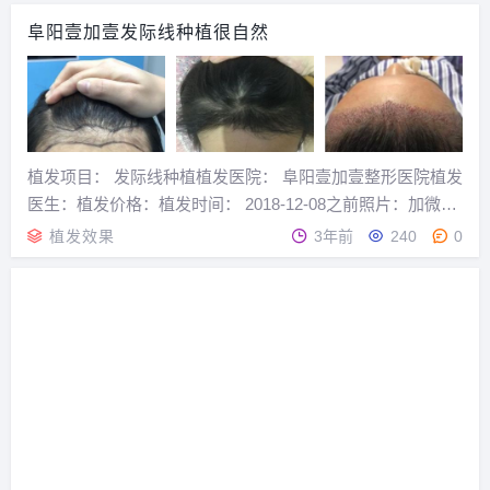
多发友对价格是一知半解，那么，阜阳
阜阳壹加壹发际线种植很自然
治疗脂溢性脱发需要多少钱？脂溢性脱
发治疗方法有哪些？植发医院植发的植
发专家说，脂溢性脱...
植发项目： 发际线种植植发医院： 阜阳壹加壹整形医院植发
医生：植发价格：植发时间： 2018-12-08之前照片：加微
信：zhifa777 预约植发医院术后第134天【发际线种植术后第
植发效果
3年前
240
0
133天】不知不觉植发已经四个多月了，发际线的头发长出
好长了，估计再长长...