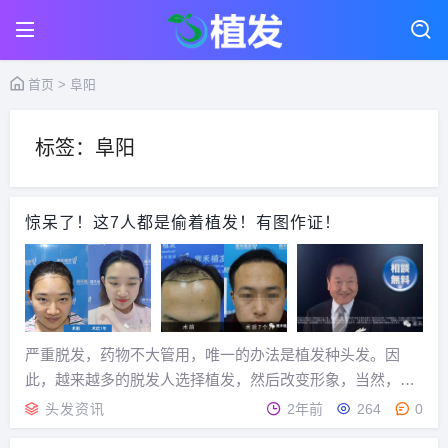
首页
> 阜阳
标签：阜阳
惊呆了！这7人都是偷着植发！有图作证！
严重脱发，药物不大管用，唯一的办法是植发种头发。因
此，越来越多的脱发人选择植发，然后改变形象，当然，植
发是光明正大的，可有些人偷偷摸摸植发。雍禾老张举几个
头发资讯
2年前
264
0
例子，有人偷着植发只不过是不让人知道，而有人偷着植发