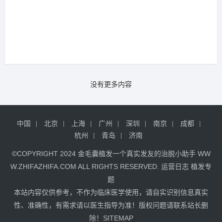
没有更多内容
中国
北京
上海
广州
深圳
南京
成都
杭州
青岛
济南
©COPYRIGHT 2024
金毛囊植发
一个真实发友的治脱小助手
WW
W.ZHIFAZHIFA.COM
ALL RIGHTS RESERVED.
运营日志
植发专
题
本站内容仅供参考，不作为临床医学使用，请自实识别信息真实
性、准确性，有需求请以医生指导为准！版权问题请联系站长删
除！
SITEMAP