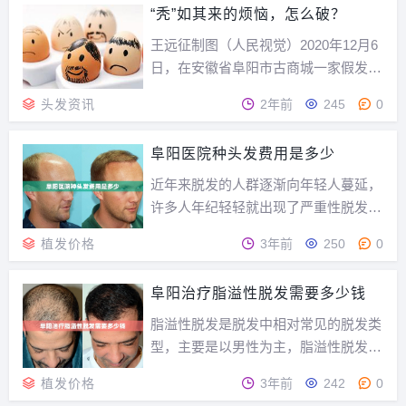
真是偷。1。雍禾种植师偷着母亲给自己植发这是昨天本...
“秃”如其来的烦恼，怎么破？
王远征制图（人民视觉）2020年12月6
日，在安徽省阜阳市古商城一家假发店
内，店员在整理摆放假发产品。王 彪
头发资讯
2年前
245
0
摄（人民视觉）国家卫健委2019年发布
的数据显示，中国有超过2.5亿人饱受
阜阳医院种头发费用是多少
脱发困扰，平均每6人中就有1人被脱发
困扰，甚至大批“90后”也已加入到脱
近年来脱发的人群逐渐向年轻人蔓延，
发...
许多人年纪轻轻就出现了严重性脱发的
现象。脱发会严重损伤人的形象，很多
植发价格
3年前
250
0
发友出现脱发后，就开始寻找方法解决
脱发问题。药物治疗当然是首选，但是
阜阳治疗脂溢性脱发需要多少钱
随着时间的推移，发友发现不是没有效
果就是出现反复性脱发，于是想通过种
脂溢性脱发是脱发中相对常见的脱发类
植头发解决脱发问题...
型，主要是以男性为主，脂溢性脱发给
他们的生活心理带来了许多麻烦，所以
植发价格
3年前
242
0
一定要想办法尽快治好它，面对植发许