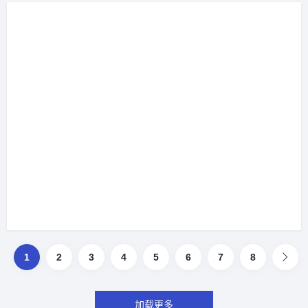
家讲解一下。首先，我们要知道毛囊检
测是干什么的。...
1
2
3
4
5
6
7
8
加载更多