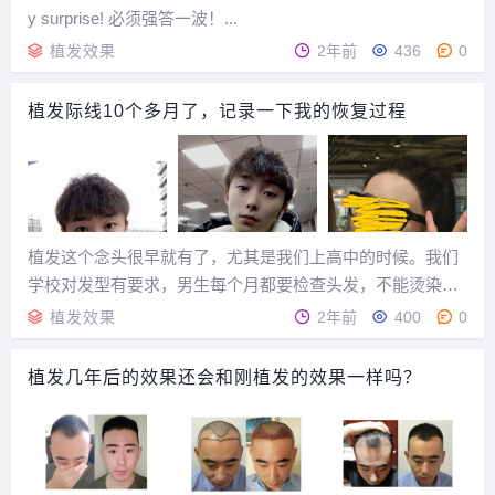
y surprise! 必须强答一波！...
植发效果
2年前
436
0
植发际线10个多月了，记录一下我的恢复过程
植发这个念头很早就有了，尤其是我们上高中的时候。我们
学校对发型有要求，男生每个月都要检查头发，不能烫染不
能留长头发，那时候留着个板寸就觉得自己的发际线很高，
植发效果
2年前
400
0
而且因为我的下巴比较尖，下庭也短，所以就显得额头更
大，发际线更高，所以上了大学就开始一直留刘海，来掩...
植发几年后的效果还会和刚植发的效果一样吗？