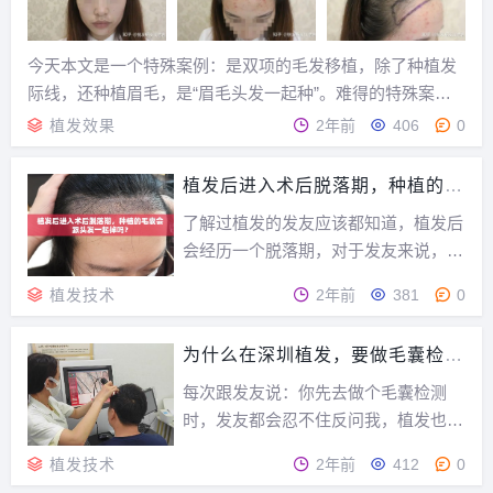
今天本文是一个特殊案例：是双项的毛发移植，除了种植发
际线，还种植眉毛，是“眉毛头发一起种”。难得的特殊案
例，各位发友一定要点赞阅览呦。柴女士22岁，艺术学院的
植发效果
2年前
406
0
学生，气质高雅，不过，你细看她会发现美中不足，就是发
际线有些高略显大额头，其次眉毛稀疏让眼神缺些点...
植发后进入术后脱落期，种植的毛
囊会跟头发一起掉吗？
了解过植发的发友应该都知道，植发后
会经历一个脱落期，对于发友来说，这
是个痛苦时期。因为刚看到头发生长出
植发技术
2年前
381
0
来的效果，又要面临“脱发”，于是各种
担心。那植发后的脱落期到底会持续多
为什么在深圳植发，要做毛囊检
久？种植的毛囊会不会也跟着脱落？先
测?不做可以吗？
别担心，今天我一一为你解答！...
每次跟发友说：你先去做个毛囊检测
时，发友都会忍不住反问我，植发也要
做毛囊检测吗?是啊，为什么植个发也
植发技术
2年前
412
0
需要做毛囊检测呢？今天我将展开为大