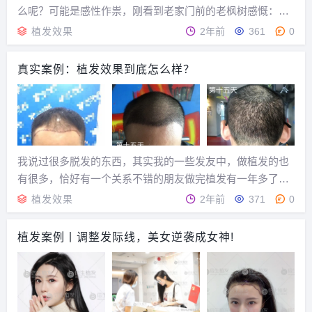
么呢？可能是感性作祟，刚看到老家门前的老枫树感慨：时
间路过却错过，一片枫叶飘落时的心事，满树的桔花掉进风
植发效果
2年前
361
0
里，把青春带进艳阳，走近了秋季，人到中年，渴望那暖暖
的冬季，被酒莫惊春睡重，当时只道是寻常。头发记忆...
真实案例：植发效果到底怎么样？
我说过很多脱发的东西，其实我的一些发友中，做植发的也
有很多，恰好有一个关系不错的朋友做完植发有一年多了，
我把他恢复的过程分享给大家。因为隐私的原因，有些图片
植发效果
2年前
371
0
打码了，涉及到植发医院的内容我也打码了，避免有广告嫌
疑。...
植发案例丨调整发际线，美女逆袭成女神!