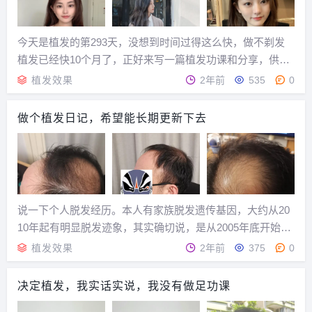
今天是植发的第293天，没想到时间过得这么快，做不剃发
植发已经快10个月了，正好来写一篇植发功课和分享，供大
家参考。...
植发效果
2年前
535
0
做个植发日记，希望能长期更新下去
说一下个人脱发经历。本人有家族脱发遗传基因，大约从20
10年起有明显脱发迹象，其实确切说，是从2005年底开始脱
发的，只不过一直脱发速度比较均匀，没有所谓的“狂脱
植发效果
2年前
375
0
期”，所以一直也没引起重视。大约到2010年，已经明显发际
线后移了，这才有些着急，用过章光10...
决定植发，我实话实说，我没有做足功课