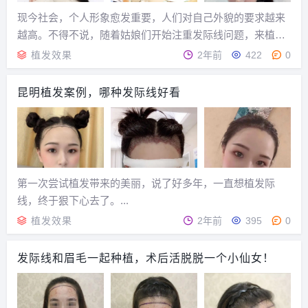
现今社会，个人形象愈发重要，人们对自己外貌的要求越来
越高。不得不说，随着姑娘们开始注重发际线问题，来植发
的美女发友是越来越多了。植发案例...
植发效果
2年前
422
0
昆明植发案例，哪种发际线好看
第一次尝试植发带来的美丽，说了好多年，一直想植发际
线，终于狠下心去了。...
植发效果
2年前
395
0
发际线和眉毛一起种植，术后活脱脱一个小仙女！