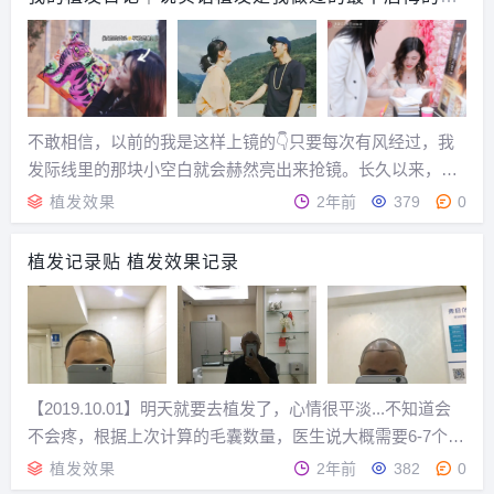
定
不敢相信，以前的我是这样上镜的👇只要每次有风经过，我
发际线里的那块小空白就会赫然亮出来抢镜。长久以来，这
一直是我的痛点。...
植发效果
2年前
379
0
植发记录贴 植发效果记录
【2019.10.01】明天就要去植发了，心情很平淡...不知道会
不会疼，根据上次计算的毛囊数量，医生说大概需要6-7个小
时的手术时间，过程中应该会很无聊吧......
植发效果
2年前
382
0