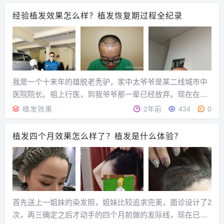
经验植发效果怎么样？植发恢复期过程全纪录
我是一个十来年的雄脱老秃驴，家中太爷爷是某二线城市中
医院院长。祖上行医，到我爷爷那一辈已经放弃。现在在阿
里巴巴健康做互联网。曾经在第三军医大看过西医皮肤科，
植发效果
2年前
434
0
在某些脱发专科、中医院各种方式看过脱发，可以说这辈子
和医疗健康都有那么一些不近不远的关系。简单说下我...
植发四个月效果怎么样了？植发是什么体验？
首先送上一姐妹的染发照，姐妹比较追求完美，面诊设计了2
次，再三确定之后才动手的四个月前做的发际线，现在已经