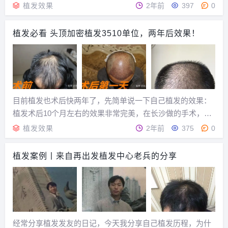
开始染发了...种植数量2千单位...
植发效果
2年前
397
0
植发必看 头顶加密植发3510单位，两年后效果！
目前植发也术后快两年了，先简单说一下自己植发的效果：
植发术后10个月左右的效果非常完美，在长沙做的手术，35
10单位，术后一直坚持外用米诺地尔，口服非那雄胺，10个
植发效果
2年前
375
0
月左右的时候种植的头发基本全部长出来，原生发在药物的
作用下(自己感觉主要效果来自于非那雄胺 ...
植发案例丨来自再出发植发中心老兵的分享
经常分享植发发友的日记，今天我分享自己植发历程，为什