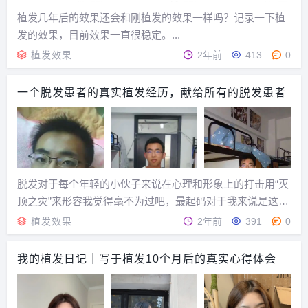
植发几年后的效果还会和刚植发的效果一样吗？记录一下植
发的效果，目前效果一直很稳定。...
植发效果
2年前
413
0
一个脱发患者的真实植发经历，献给所有的脱发患者
脱发对于每个年轻的小伙子来说在心理和形象上的打击用“灭
顶之灾”来形容我觉得毫不为过吧，最起码对于我来说是这样
的，脱发对我来说简直就是噩梦！对于脱发和抗脱的经历我
植发效果
2年前
391
0
是记忆尤新，因为真是痛之入骨呀。清楚的记得，自己脱发
是在2010年腊月初的一次洗发中发现和意识到...
我的植发日记｜写于植发10个月后的真实心得体会