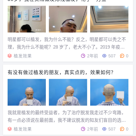
明星都可以植发，我为什么不能？反之，明星都可以秃之不
理，我为什么不能呢？28 岁了，老大不小了。2019 年疫情
之前M区发际线还没有那么高， M 区也没有秃，不知道怎么
植发效果
2年前
507
0
回事 2020 年开始，M 区发际线越来越上，早在几年前就想
M 区植发了，没有认真去了...
有没有做过植发的朋友，真实点的，效果如何？
我就是植发的最终受益者，为了治疗脱发我走过不少弯路，
有一点必须说在最前面，我不建议脱发的知友们盲目的选择
植发机构，因为植发大小也算一个手术，虽说是一个表皮的
植发效果
2年前
507
0
微创小手术，不会伤及性命，但是如果植发构技术不行，植