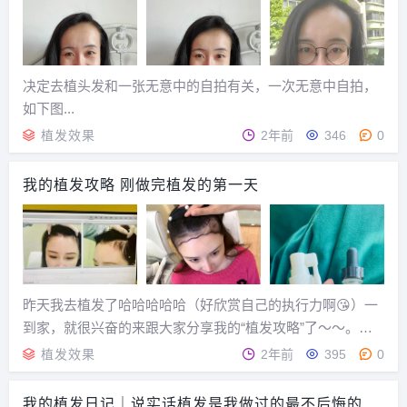
决定去植头发和一张无意中的自拍有关，一次无意中自拍，
如下图...
植发效果
2年前
346
0
我的植发攻略 刚做完植发的第一天
昨天我去植发了哈哈哈哈哈（好欣赏自己的执行力啊😘）一
到家，就很兴奋的来跟大家分享我的“植发攻略”了～～。大
脑门上有头发的感觉真好啊哈哈哈哈。我其实没什么脱发困
植发效果
2年前
395
0
扰（...
我的植发日记｜说实话植发是我做过的最不后悔的决