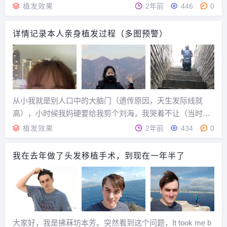
留这个头发真的好热啊，看我的额角这怕是飞出了天际，自
植发效果
2年前
446
0
己也不知道为什么自己的额角这么高，除了平时喜欢熬点
夜，我也没啥坏的习惯呀，爸妈的头发都是很正常的状态...
详情记录本人亲身植发过程（多图预警）
从小我就是别人口中的大脑门（遗传原因，天生发际线就
高），小时候我妈硬要给我剪个刘海，我哭着不让（当时没
有美丑概念），我清清楚楚记得，我说那像蜘蛛精，从小学
植发效果
2年前
434
0
三四年级开始吧，我自己留起了刘海，东西，刘海这东西就
伴随我十几年。...
我在去年做了头发移植手术，到现在一年半了
大家好，我是拂菻坊本芳。突然看到这个问题，It took me b