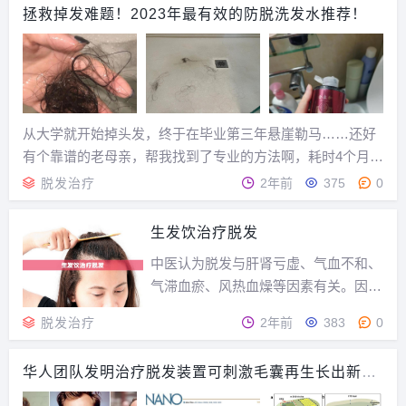
以掉！总之，我以前真的是被脱发整的神经衰弱了！...
拯救掉发难题！2023年最有效的防脱洗发水推荐！
从大学就开始掉头发，终于在毕业第三年悬崖勒马……还好
有个靠谱的老母亲，帮我找到了专业的方法啊，耗时4个月，
终于搞定了我的脱发烦恼！！！光是看图，我都心痛我之前
脱发治疗
2年前
375
0
那么多年猛掉的头发……真佩服我自己居然有这么多头发可
以掉！总之，我以前真的是被脱发整的神经衰弱了！...
生发饮治疗脱发
中医认为脱发与肝肾亏虚、气血不和、
气滞血瘀、风热血燥等因素有关。因为
“发为血之余”，头发的营养来源于血，
脱发治疗
2年前
383
0
脾胃为气血生化之源，脾胃功能的好
坏，除影响五脏六腑的正常功能之外，
华人团队发明治疗脱发装置可刺激毛囊再生长出新头
每每影响到头发的光泽、荣枯、生长与
发！
脱落。头发的生机，根源于肾，肾生