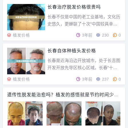
我们该选择什么医院呢？这应该是大多
长春治疗脱发价格很贵吗
数脱发患者心里想要了解的问题，今天
和大家一起来了解一下长春治疗脂溢性
长春不仅是中国的老工业基地，文化历
脱发的医院。长春治疗...
史悠久，更蝉联了十次“中国较具幸福
感城市”。北国春城的发友也是不少，
植发价格
3年前
230
0
那么在长春治疗脱发的价格很贵吗？长
春靠谱的植发医院有哪些？长春治疗脱
长春自体种植头发价格
发价格很贵吗长春的植发价格和全国都
是相同的，可能有不同的是在植发技术
长春是近海沿边开放城市，处于长吉图
的选择上。FUE3...
开发开放先导区核心区域。长春“十三
五”期间，将加快建设东北亚区域性中
植发价格
3年前
237
0
心城市和吉林中部创新转型核心区，再
打造先进装备制造、生物和医药、光电
遗传性脱发能治愈吗？植发的感悟就是节约时间少走
信息、新能源汽车、新材料和大数据等
弯路！
“六大”千亿级战略性新兴产业。那么长
春自体种植头发价...