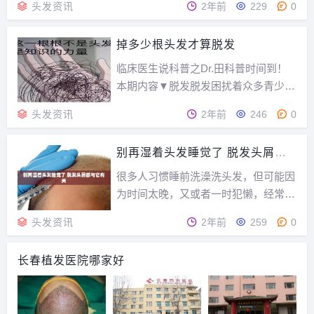
头发资讯
2年前
229
0
现问题的信号。为什么你的头发越来越
少据研究，35岁以后，66%的男性、4
掉多少根头发才算脱发
0%的女性出现一定程度的脱发。全世
界约50%的成年人在50岁左右会长出白
临床医生说科普之Dr.田科普时间到！
发。①营养不...
本期内容▼脱发脱发困扰着众多青少
年，严重的脱发甚至使人产生自卑心
头发资讯
2年前
246
0
理。本文为大家详细介绍脱发的相关知
识，希望能帮助那些受困扰的人。什么
别再湿着头发睡觉了 脱发头屑都
是脱发呢？成年人一天掉50-60根头发
与它有关
属于正常现象，掉头发超过一百根就是
很多人习惯睡前洗澡洗头发，但可能因
脱发信号。如果一...
为时间太晚，又或者一时犯懒，经常入
睡时头发还处于半湿的状态。入秋之
头发资讯
2年前
259
0
后，可千万不能再这么做啦。湿发入睡
的危害首先，湿发入睡，人体容易受到
长春植发医院哪家好
寒邪及湿邪的侵害。中医认为，头部为
“诸阳之会”，是阳气最聚集的地方，如
果经常湿发入睡，湿...