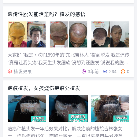
合植发，一是因为脱发状况还没有到只
能靠植发才能解决的状态，二是因为部
遗传性脱发能治愈吗？植发的感悟
分人由于自己体质等原因无法做外科手
术。所以这个时候脱发的治疗方式就只
剩下两种，一是使用药...
大家好 `我是 小刘`1990年的`东北吉林人 `提到脱发 我是遗传
`真是让我头疼`我天生头发细软`没想到还脱发`说说我的脱发
经理把 `我从22岁就感觉头发变少`当时也没在意`以为 过 段
植发效果
3年前
264
0
时间能张出来 `因为当时对头发一点都不懂 `可是 事实并非如
此`脱发...
疤痕植发，女孩烧伤疤痕处植发
疤痕种植头发一年后效果对比，解决疤痕的尴尬吉林张女
士，烧伤疤痕15年，面积比较大，一直以来是用头发遮盖疤