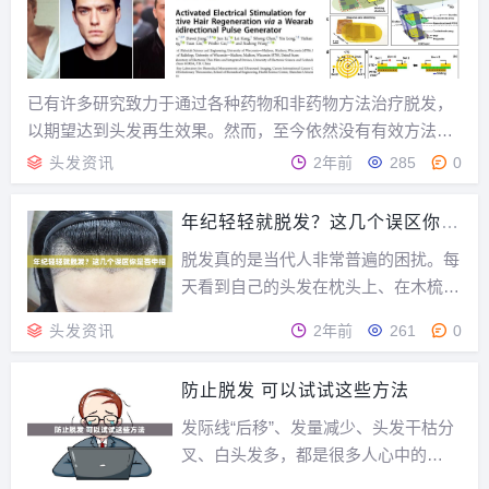
髓，通脑，主骨，其华...
已有许多研究致力于通过各种药物和非药物方法治疗脱发，
以期望达到头发再生效果。然而，至今依然没有有效方法。
前段时间，BioWorld报道了一项通过iPS干细胞实现毛囊再生
头发资讯
2年前
285
0
的研究进展，只是iPS技术尚不成熟，还存在许多问题，临床
应用遥遥无期。详情点击这项诺奖技...
年纪轻轻就脱发？这几个误区你是
否中招
脱发真的是当代人非常普遍的困扰。每
天看到自己的头发在枕头上、在木梳
上、在地上、在衣服上......真是除了自
头发资讯
2年前
261
0
己的头上，哪里都是头发。如此种种，
让人难免焦虑不已。脱发的原因生理性
防止脱发 可以试试这些方法
脱发：每次洗头时都看到秀发大把大把
脱落，真的是非常令人焦虑的一件事
发际线“后移”、发量减少、头发干枯分
情。但正常人每...
叉、白头发多，都是很多人心中的
痛……不仅影响美观，还可能是健康出