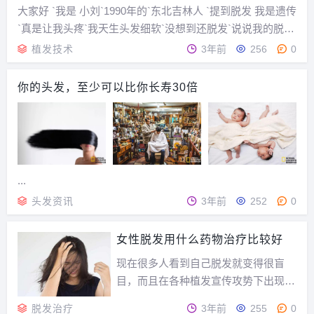
大家好 `我是 小刘`1990年的`东北吉林人 `提到脱发 我是遗传
`真是让我头疼`我天生头发细软`没想到还脱发`说说我的脱发
经理把 `我从22岁就感觉头发变少`当时也没在意`以为 过 段
植发技术
3年前
256
0
时间能张出来 `因为当时对头发一点都不懂 `可是 事实并非如
此`脱发...
你的头发，至少可以比你长寿30倍
...
头发资讯
3年前
252
0
女性脱发用什么药物治疗比较好
现在很多人看到自己脱发就变得很盲
目，而且在各种植发宣传攻势下出现病
急乱投医的心态。但是不是每个人都适
脱发治疗
3年前
255
0