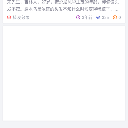
宋先生，吉林人，27岁，按说是风华正茂的年龄，却偏偏头
发不茂。原本乌黑浓密的头发不知什么时候变得稀疏了，发
际后移，特别是两个额角的豁口越来越大，敞开着好像风都
植发效果
3年前
335
0
能灌进去。本是二十六七的小青年，在别人眼里成了油腻大
叔。每天早晨起来看镜子，总有一种未老先衰的沧桑...