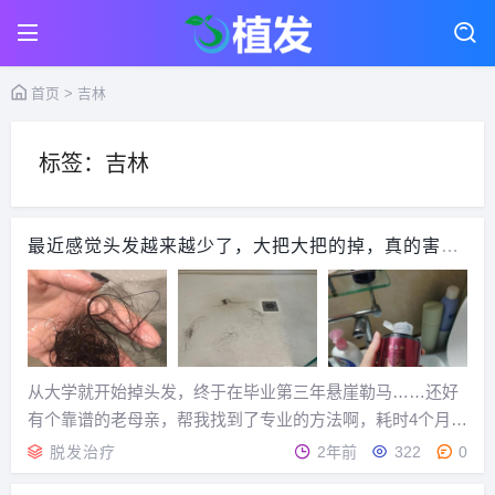
首页
> 吉林
标签：吉林
最近感觉头发越来越少了，大把大把的掉，真的害怕
秃头啊！！跪求一个真实有效的防脱方法？！！
从大学就开始掉头发，终于在毕业第三年悬崖勒马……还好
有个靠谱的老母亲，帮我找到了专业的方法啊，耗时4个月，
终于搞定了我的脱发烦恼！！！光是看图，我都心痛我之前
脱发治疗
2年前
322
0
那么多年猛掉的头发……真佩服我自己居然有这么多头发可