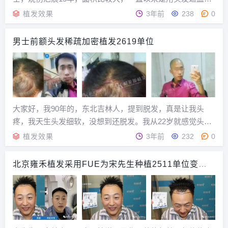
痕部位，后于我院做头发种植手术，较下面3长照片是术后1
植发效果
3年前
238
0
年的效果。东方植发牛光华主任植发16年临床经验，由其精
于疤痕植发，牛光华主任于2012年夏季受邀为...
男士前额头发稀疏加密植发2619单位
大家好，我90年的，东北吉林人，提到脱发，真是让我头
疼，我天生头发细软，没想到还脱发。我从22岁就感觉头发
变少，当时也没在意，以为过段时间能重新长出来，因为当
植发效果
3年前
232
0
时对头发一点都不懂，可是事实并非如此，脱发情况越来越
糟糕了，一点点的影响我的形象，这是我所不能容忍...
北京雍禾植发采用FUE为宋先生种植2511单位变得
自信