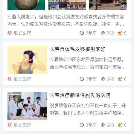
有些人脱发了，但是他们会认为脱发对形象或者身体的损害
不大，认为脱发对身体没有损害，不影响吃饭、睡觉，更没
有生命危险，所以治与不治都无所谓。但是头发占头部面积
植发医院
3年前
242
0
的二分之一还要多，是我们“第二张脸”，对我们的形象影响
巨大，也严重影响我们的社交和生活品质，因为头发...
长春自体毛发移植哪家好
长春地处中国东北平原腹地松辽平原，
西北与松原市毗邻，西南和四平市相
连，东南与吉林市相依，东北同黑龙江
植发医院
3年前
242
0
省哈尔滨市接壤，是东北地区天然地理
中心、“一带一路”北线重要节点城市、
长春治疗脂溢性脱发的医院
中蒙俄经济走廊节点城市、长吉图战略
腹地城市、哈长城市群核心城市。那么
脱发现象在现在社会不仅一直处于上升
长春自体毛发移植哪...
趋势，我们很多人平时生活中不加重
视，导致脱发人数一直在增加，脱发的
植发医院
3年前
243
0
问题说小也不小，如果治疗脱发的话，