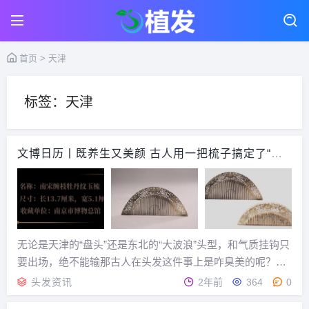
首页
> 天津
标签：天津
文博日历丨既养生又美颜 古人用一把梳子搞定了“头”
等大事
无论是天津的“盘头”还是东北的“大波浪”头型，和气质挂钩只
要出场，绝不能输那古人在头发这件事上是咋臭美的呢？一
切要从一把梳子说起三个看点，带你认识南宋缠枝牡丹纹玉
头发资讯
2年前
364
0
梳01美出新高度！梳子都自带渐变色了？这对南宋缠枝牡丹