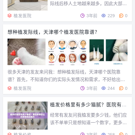
际线后移人土地越来越多，因此大部分
人都会寻求各种生发的诀窍，而毛发种
植发医院
3年前
229
0
植技术在如今也已经非常的成熟，不过
医生也是决定植发效果很重要的一个因
想种植发际线，天津哪个植发医院靠谱？
素，那么今天发友网小编就来介绍一下
上海瑞丽诗毛发专科医院的医生吧！于
艳天津瑞丽诗植发机...
很多天津的发友来问我：想种植发际线，天津哪个医院靠
谱？首先，不知道你们的实际头发情况和需求，不好给出明
确的推荐但本着授人鱼不如授人以渔的原则，手把手教你们
植发医院
3年前
244
0
如何做好植发前的功课，种植头发路上不踩雷~前情提要：
这篇回答中的数据小编会及时更新，以保证植发医生的最...
植发价格里有多少猫腻？医院有哪
些让你多掏钱的操作
经常有发友问我植发要多少钱，他们应
该不单单只是想知道一个数字，更多的
是想了解花的钱里都包含了什么，就好
植发价格
3年前
258
0