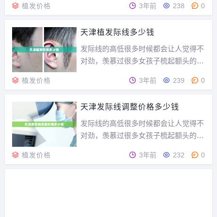
植发价格
3年前
238
0
效”的医疗服务。天津瑞丽诗是诊疗项
目和规模都比较好的医院，那么天津瑞
天津植发际线多少钱
丽诗植发价格是多少钱？天津瑞丽诗植
发价格是多少钱瑞丽诗是国内知名的连
发际线的高低很多时候都会让人觉得不
锁植发专科医院，国...
对劲，羡慕过很多女孩子梳起额头的头
发，扎个高高的马尾，看起来精神又干
植发价格
3年前
239
0
练，自己却只能通过刘海加以掩饰自己
的大额头，这是羡慕不来的，于是终于
天津发际线调整价格多少钱
下定决心通过发际线调整来改变。什么
是发际线调整？发际线的高低、形状，
发际线的高低很多时候都会让人觉得不
会对脸型和五官产生...
对劲，羡慕过很多女孩子梳起额头的头
发，扎个高高的马尾，看起来精神又干
植发价格
3年前
232
0
练，自己却只能通过刘海加以掩饰自己
的大额头，这是羡慕不来的，于是终于
下定决心通过发际线调整来改变。什么
是发际线调整？发际线的高低、形状，
会对脸型和五官产生...