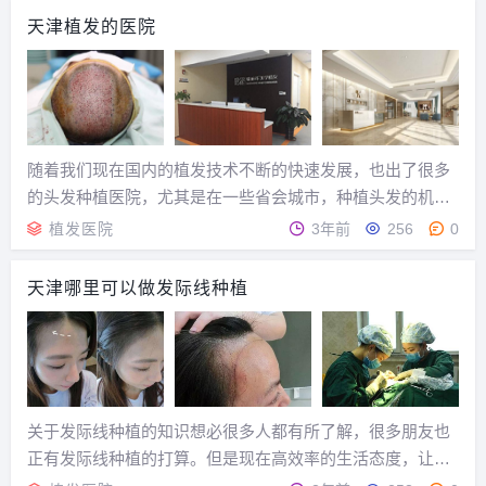
构的基础上，还要 多家参考对比，主要从植...
天津植发的医院
随着我们现在国内的植发技术不断的快速发展，也出了很多
的头发种植医院，尤其是在一些省会城市，种植头发的机构
都是比较多的，我们在选择上是要注意的，那么天津治疗脱
植发医院
3年前
256
0
发的医院哪家好？植发医院应该怎么选呢？1、看规模，看是
否正规大气，心理上较起码能有个安全感；2、植发...
天津哪里可以做发际线种植
关于发际线种植的知识想必很多人都有所了解，很多朋友也
正有发际线种植的打算。但是现在高效率的生活态度，让很
多人在任何事情上都习惯争分夺秒，进行发际线种植手术自