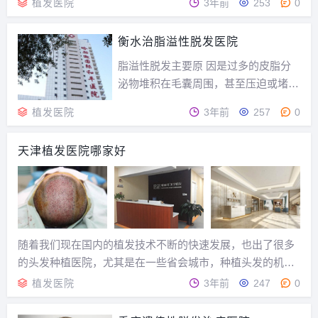
植发医院
3年前
253
0
然也不例外。那么如何快速找到较好的发际线种植机构呢？
相信很多发友朋友都非常关心这个问题，头发君今天就...
衡水治脂溢性脱发医院
脂溢性脱发主要原 因是过多的皮脂分
泌物堆积在毛囊周围，甚至压迫或堵塞
毛囊孔，给毛发正常生长制造障碍，此
植发医院
3年前
257
0
外，皮脂分泌物中的油酸、亚油酸等过
量时对毛囊有毒性作用，导致毛发中
天津植发医院哪家好
毒、枯萎、脱落。脂溢性脱发多发生于
皮脂腺分泌旺盛的青壮年，逐渐自头顶
开始脱发，蔓延至额部...
随着我们现在国内的植发技术不断的快速发展，也出了很多
的头发种植医院，尤其是在一些省会城市，种植头发的机构
都是比较多的，我们在选择上是要注意的，那么天津治疗脱
植发医院
3年前
247
0
发的医院哪家好？植发医院应该怎么选呢？1、看规模，看是
否正规大气，心理上较起码能有个安全感；2、植发...