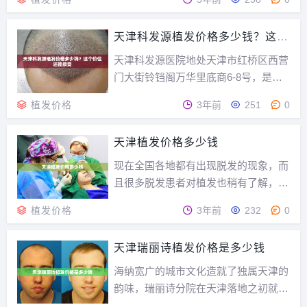
像古时候公子们去青楼“大宝剑”时，都
会了解了解自己能体验到什么样的服
天津科发源植发价格多少钱？这个
务，姑娘的姿色和才艺等等，是一样的
价位还能接受
道理。说两句大家都不陌生的废话当植
天津科发源医院地处天津市红桥区西营
发医院向我们收费时...
门大街铃铛阁万华里底商6-8号，是植
发朋友比较信赖的植发医院之一。尤其
植发价格
3年前
251
0
是京津冀的“发友”们，很多都是慕名而
去，下面头发君就和大家聊聊天津科发
天津植发价格多少钱
源植发的价格。天津科发源植发价格区
间在8000~40000元左右，以目前植发
现在全国各地都有出现脱发的现象，而
行业的...
且很多脱发患者对植发也稍有了解，有
甚多的不明白的地方。很多天津的发友
植发价格
3年前
232
0
都想就近做植发手术，但就是不知道天
津植发价格多少钱。那么下面就来一起
天津瑞丽诗植发价格是多少钱
了解。头发种植是一种表皮层的微创手
术，通过将后枕不受雄性激素的毛囊提
海纳宽广的城市文化造就了独属天津的
取出来，经过加工分...
韵味，瑞丽诗分院在天津落地之初就坚
持为患者提供“科学、安全、诚实、有