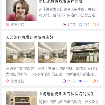
重庆遗传性脱发治疗医院
遗传性脱发是比较令人头疼的，并且不
可逆转，目前较好的治疗方法就是进行
头发种植，植发行业的发展也已经遍布
植发医院
3年前
232
0
全国，下面就为大家具体介绍一下：重
庆植发医院有哪些？遗传性脱发如何治
天津治疗脱发的医院哪家好
疗遗传性脱发的治疗通常要看患者脱发
的程度，如果程度比较轻，前期可以用
药物控制，比如非那...
海纳宽广的城市文化造就了独属天津的韵味，脱发是我们较
为烦恼的事情，不仅影响我们的形象，同时给我们的生活、
工作等多方面带来了苦恼。很多发友在选择植发的时候都对
植发医院
3年前
230
0
植发医院的选择比较苦恼，那么植发医院应该怎么选呢？天
津治疗脱发的医院哪家好？植发医院应该怎么选呢？1...
上海瑞丽诗毛发专科医院的医生，
瑞丽诗植发医院好在哪里
随着生活压力和节奏的改变，掉发及发