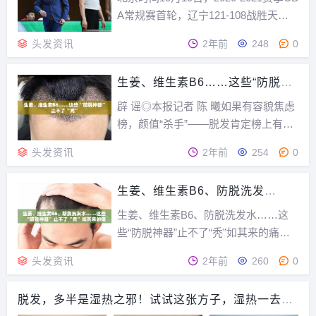
说你去植发医院，还得...
A常规赛首轮，辽宁121-108战胜天
津。赛后，辽宁队主教练杨鸣接受了媒
头发资讯
2年前
248
0
体采访。杨鸣：“今晚我们队上半场表
现不错，大家思想比较统一，防守篮板
生姜、维生素B6……这些“防脱神
很好。下半场天津队给我们制造很大困
器”止不了“秃”
难，我赛前和大家强调，天津不是以
辟 谣◎本报记者 陈 曦如果有容貌焦虑
前...
榜，颜值“杀手”——脱发肯定榜上有
名。相关调查显示，我国脱发人群数量
头发资讯
2年前
254
0
已经达到3亿，其中69.8%是30岁以下
人群。越来越高的发际线，不仅对颜值
生姜、维生素B6、防脱洗发
造成冲击，也带来衍生的烦恼：相亲被
水……这些“防脱神器”止不了“秃”
拒绝、面试被挑剔……为了摆脱“秃”如
生姜、维生素B6、防脱洗发水……这
如其来的痛
其来的...
些“防脱神器”止不了“秃”如其来的痛如
果有容貌焦虑榜，颜值“杀手”——脱发
头发资讯
2年前
260
0
肯定榜上有名。相关调查显示，我国脱
发人群数量已经达到3亿，其中69.8%
脱发，多半是湿热之邪！试试这张方子，湿热一去，
是30岁以下人群。越来越高的发际线，
头发自生