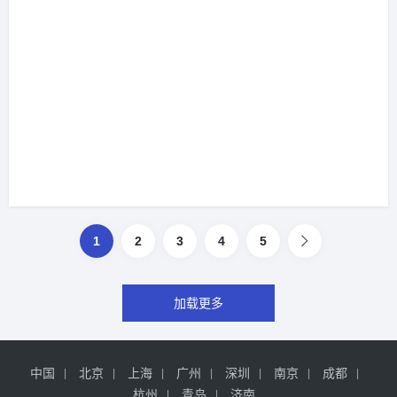
1
2
3
4
5
加载更多
中国
北京
上海
广州
深圳
南京
成都
杭州
青岛
济南