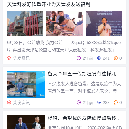
纹玉梳是南京地区迄今发现中保存最完好、雕...
天津科发源隆重开业为天津发友送福利
6月23日，公益助我 我为公益——&quot；528公益基金&quo
t；再出发天津站公益活动在天津大麦植发「科发源植发」医
院成功举办。此次公益活动，旨在帮助更多的脱发发友规避
头发资讯
2年前
241
0
防脱治脱误区，得到科学正规的检查和治疗。此次莅临天津
大麦植发「科发...
留意今年五一假期植发有这样几个
不同
不少脱发人准备植发，这是以疫情为大
背景的五一节，对于植发人来说，与以
往相比有几个不一样，有关植发的注意
头发资讯
2年前
238
0
事项也是不一样。1。这个五一最大的
特殊，就是疫情的大背景，这怕是百年
杨鸣：希望我的发际线慢点后移当
不遇的大背景，现在国内疫情大大缓
主教练累脑
解，但一些例行检查还是必须的，比方
北京时间10月19日，2020-2021赛季CB