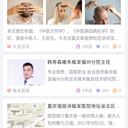
不仅对颜值造成冲击，也带来衍生的烦
恼：相...
本文理论依据：《中医方剂学》、《中医病因病机学》你
好，我是中医人，王医生。今天这篇文章我想给您讲讲湿热
脱发的事儿，何为湿热脱发呢？所谓的湿热脱发指的就是因
头发资讯
2年前
271
0
为湿热之邪上蒸于发根，最终导致了脱发。说到这里，可能
很多人还是不太明白，没关系，下面我先来给您分享一个...
韩寿森雍禾植发福州分院主任
专业资质：国家职业 执业医师雍禾植
发福州分院主任雍禾植发技术研究院植
发医生专家简介：2003年7月毕业于和
植发医院
2年前
284
0
平医学院；2015年1月在天津友好医院
从事毛发移植工作；2016年11月加入
重庆瑞丽诗植发医院地址渝北区龙
雍禾从事自体毛发移植工作至今；韩医
溪街道金龙路263号附9号
生从事自体毛发移植专业多年，提取毛
医院简介重庆是一座热情火辣、敢为人
囊快速...
先的魅力之城。2017年9月2日，瑞丽