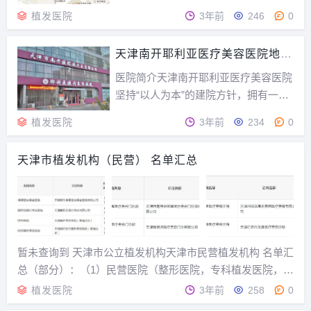
诗正式入驻“山城”重庆，旨在为西南发
植发医院
3年前
246
0
友提供中国较好的脱发治疗服务。瑞丽
诗始终秉承“科学、安全、诚实、有效”
天津南开耶利亚医疗美容医院地址
的植发理念，已为数十万发友解决了脱
南开区长江道清新大厦
发困扰，目前在北京、上海、天津、广
医院简介天津南开耶利亚医疗美容医院
州等地成立...
坚持“以人为本”的建院方针，拥有一支
经验丰富的知名医生、医护人才组成的
植发医院
3年前
234
0
优秀医疗队伍。凭借着对植发手术过硬
的专业技术水平和多年丰富的临床经
天津市植发机构（民营） 名单汇总
验，为了帮助更多的脱发患者摆脱脱发
难题，团队成员们不断刻苦钻研、长期
深入研究和开展植发...
暂未查询到 天津市公立植发机构天津市民营植发机构 名单汇
总（部分）：（1）民营医院（整形医院，专科植发医院，民
营综合医院）（2）民营门诊部（2）民营诊所总结：植发作
植发医院
3年前
258
0
为整形手术，存在一定的医疗风险，因此在选择正规医疗机