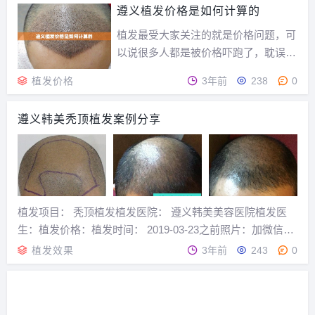
因又有哪些？日前，中国青年网校园通讯社对...
遵义植发价格是如何计算的
植发最受大家关注的就是价格问题，可
以说很多人都是被价格吓跑了，耽误治
疗时间，从而导致自己以后只能靠着假
植发价格
3年前
238
0
发度日。但是现在医院良莠不齐，价格
也是浮动很大，而且大家工作都很忙，
遵义韩美秃顶植发案例分享
跑十家二十家医院去了解一个价格是不
太现实的，所以今天就来了解一下在遵
义的植发价格是如何...
植发项目： 秃顶植发植发医院： 遵义韩美美容医院植发医
生：植发价格：植发时间： 2019-03-23之前照片：加微信：
zhifa777 预约植发医院术后第64天【头顶种植术后第63天】
植发效果
3年前
243
0
植发两月了，现在是脱落期，所以头顶的头发很稀疏，好在
不是一两天掉完，这头...