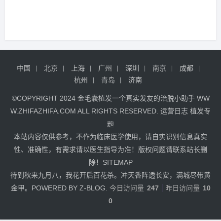
中国
北京
上海
广州
深圳
南京
成都
杭州
青岛
济南
©COPYRIGHT 2024
金毛囊植发
一个真实发友的治脱小助手
WW
W.ZHIFAZHIFA.COM
ALL RIGHTS RESERVED.
运营日志
植发专
题
本站内容仅供参考，不作为临床医学使用，请自实识别信息真实
性、准确性，有需求请以医生指导为准！版权问题请联系站长删
除！
SITEMAP
待到秋来九月八，我花开后百花杀。冲天香阵透长安，满城尽带黄
金甲。POWERED BY Z-BLOG.
今日访问量
247
昨日访问量
10
0