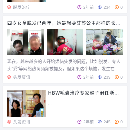
诺地尔生发治疗脱发怎么呢?下面我们
脱发治疗
2年前
234
0
就从米诺地尔的生发原理说起，来看看
米诺地尔的生发效果到底怎么样。米诺
四岁女童脱发已两年，她最想要艾莎公主那样的长辫
地尔 - 简介米诺地尔是目前世界上唯一
子
一个对脱发有明显疗效的外用化学药。
这个药内服是用...
现在，越来越多的人开始烦恼头发的问题，比如脱发、令人
头“秃”等网络热词频频被提及，但如果这个烦恼，发生在一
个年仅4岁的小女孩身上，那就更让担忧了。最近，余姚的孙
头发资讯
2年前
239
0
女士给我们的热线打来求助电话，说女儿才4岁，已经有两年
多的脱发史了。一岁半的时候遭遇“秃发”烦恼...
HBW毛囊治疗专家赵子涓任浙江
医美互联网分会理事
...
头发资讯
2年前
245
0