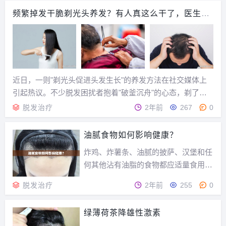
频繁掉发干脆剃光头养发？有人真这么干了，医生提
醒细节
近日，一则"剃光头促进头发生长"的养发方法在社交媒体上
引起热议。不少脱发困扰者抱着"破釜沉舟"的心态，剃了光
头希望头发能重新茂密生长。...
脱发治疗
2年前
267
0
油腻食物如何影响健康？
炸鸡、炸薯条、油腻的披萨、汉堡和任
何其他沾有油脂的食物都应适量食用，
以避免增加患病和不健康体重增加的风
脱发治疗
2年前
255
0
险。蒸、烤或烘烤、烧烤和烧烤食物是
更健康、不油腻的选择。油腻食物对健
绿薄荷茶降雄性激素
康的影响不仅取决于它有多油腻，还取