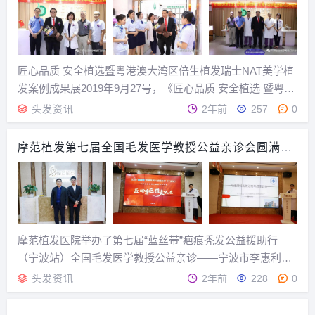
匠心品质 安全植选暨粤港澳大湾区倍生植发瑞士NAT美学植
发案例成果展2019年9月27号，《匠心品质 安全植选 暨粤港
澳大湾区倍生植发瑞士NAT美学植发案例成果展》在倍生植
头发资讯
2年前
257
0
发医院隆重举办。在今年2月18日号国家印发的《粤港澳大
湾区发展规划纲要》中医疗健康服...
摩范植发第七届全国毛发医学教授公益亲诊会圆满举
行
摩范植发医院举办了第七届“蓝丝带”疤痕秃发公益援助行
（宁波站）全国毛发医学教授公益亲诊——宁波市李惠利医
院东部院区主任蔡宝祥博士，为发友亲诊。在本次亲诊活动
头发资讯
2年前
228
0
中，蔡博士先是大家从发病机制、诊断与鉴别诊断、治疗与
植发等几个方面系统的解析遗传性脱发的原因。之后针...