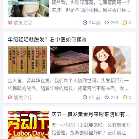
决于你使用的是饱和油还是不饱和油。
留兰香，也称绿薄荷，与薄荷同属一个
肥胖风险增加油煎的...
家族，但是不同的物种。留兰香已经在
传统医药中使用了几个世纪。印度的传
脱发治疗
2年前
253
0
统医学使用留兰香缓解婴儿绞痛，减少
恶心，并帮助缓解其他肠胃问题，如胀
年纪轻轻就脱发？看中医如何拯救
气、胃痛和大肠激躁症。没有发现留兰
香的副作用。但是，如果你怀孕、哺乳
或服药，在服用任何...
古人言，肾其华在发。我们每个人初到世间，头发都只有一
些稀疏的绒毛。随着年龄的增长，肾精肾气不断充盈，女子
到了到了四七28岁时，“筋骨坚，身体盛壮”，男子到了四八3
脱发治疗
2年前
244
0
2岁时，筋骨隆盛，肌肉满壮。女子和男子到这这个年龄段，
一般都是一头乌黑的秀发。正常情况下，女子...
庆五一植发黄金月来啦来院即有豪
礼送！
五一小假期马上就要来啦。又有朋友开
始苦恼，旅游去哪里好呢？云南丽江？