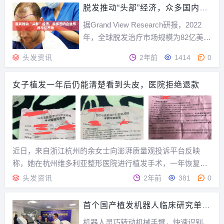
助力新型微针与植发行业深度融...
脱发推动“头部”经济，众多国内企
业布局千亿市场
据Grand View Research研报，2022
年，全球脱发治疗市场规模为82亿美
元，预计2023年至2030年将以9%的复
头发资讯
2年前
1414
0
合年增长率增长，在2030年预计市场规
模将达到 160.2亿美元。针对斑秃、雄
女子植发一年后仍能清楚看到头皮，医院拒绝退款
激素性脱发（简称“雄脱”）等不同类型
的脱发，市面...
近日，来自浙江杭州的余女士向澎湃质量观投诉平台反映
称，她在杭州维多利亚整形医院进行植发手术，一年恢复期
后，毛囊存活率明显低于95%，对容貌造成严重影响。复查
头发资讯
2年前
381
0
后医院提出可以补种，但她不认同，要求退回一半费用，结
果遭到医院拒绝。对此，杭州维多利亚整形医院回应称...
首个国产植发机器人临床研究单位
落地深圳
机器人灵巧转动机械手臂，快速识别、