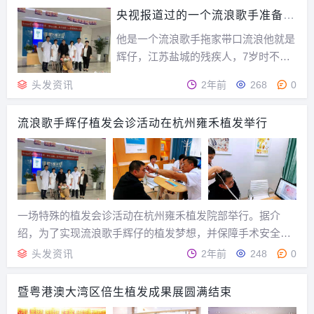
初五播出，而预告是前一天在网络发布
央视报道过的一个流浪歌手准备植
的，以“名人植发”为噱头吸引观众。以
发
前电视节目以报料明星的小隐私取悦观
他是一个流浪歌手拖家带口流浪他就是
众，而现在拿植...
辉仔，江苏盐城的残疾人，7岁时不慎
摔倒导致肌肉重度萎缩，左脑左腿残
头发资讯
2年前
268
0
疾，但他乐观面对生活，开过电器维修
店，后来成为一名流浪歌手。他有妻
流浪歌手辉仔植发会诊活动在杭州雍禾植发举行
子，也有孩子，但，妻子是一个袖珍女
人，身高只有90厘米，体重46斤，不能
独立走路，只是依靠...
一场特殊的植发会诊活动在杭州雍禾植发院部举行。据介
绍，为了实现流浪歌手辉仔的植发梦想，并保障手术安全和
效果，雍禾植发杭州分院特邀请杭州整形医院院长谭晓燕，
头发资讯
2年前
248
0
上海交通大学医学院附属第九人民医院皮肤科主任刘清教
授，及雍禾植发植发首席专家韩岩院长，李新枫主任等全
暨粤港澳大湾区倍生植发成果展圆满结束
国...