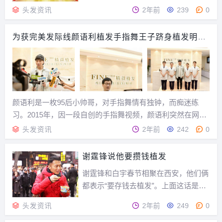
浙江乌镇？还是安徽黄山？热门景点就
头发资讯
2年前
239
0
这些。不管去哪里，当所有人的想法都
涌在了一起，结果是人山人海！每年都
为获完美发际线颜语利植发手指舞王子跻身植发明星
是人海茫茫，在人山人海中看景。与其
行列
盲目跟风旅行，不如停下脚步提升下自
己。庆五一，迎植发...
颜语利是一枚95后小帅哥，对手指舞情有独钟，而痴迷练
习。2015年，因一段自创的手指舞视频，颜语利突然在网络
上爆红，更因此登上了湖南卫视的《天天向上》和浙江卫视
头发资讯
2年前
242
0
的《中国梦想秀》等多个舞台。他有着灵巧的手指和帅气的
外表，明明可以“靠颜值吃饭”却有着精湛的手指...
谢霆锋说他要攒钱植发
谢霆锋和白宇春节相聚在西安，他们俩
都表示“要存钱去植发”。上面这话是一
个节目的预告，浙江卫视的美食节目
头发资讯
2年前
249
0
《锋味》的预告词，节目是2月9日大年