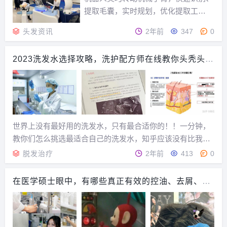
提取毛囊，实时规划，优化提取工
作……近日，首个国产植发机器人临床
头发资讯
2年前
347
0
研究单位落地深圳。该单位由医疗机器
人企业与多家医院皮肤科相关负责人共
2023洗发水选择攻略，洗护配方师在线教你头秃头油
同启动。据介绍，该项技术提升了手术
头屑该怎么选择洗发水！
效率，降低毛囊横断率，让植发效果更
加自然美观。近日，湾区...
世界上没有最好用的洗发水，只有最合适你的！！一分钟，
教你们怎么挑选最适合自己的洗发水，知乎应该没有比我讲
的更通俗易懂的了~毕竟在研发岗干了5年，我可太知道洗发
脱发治疗
2年前
413
0
水的那些弯弯绕绕了~好了，话不多说咱直接进入正题：
一：头屑多，头发油，脱发到底该怎么选洗发水？减少...
在医学硕士眼中，有哪些真正有效的控油、去屑、防
脱洗发水！