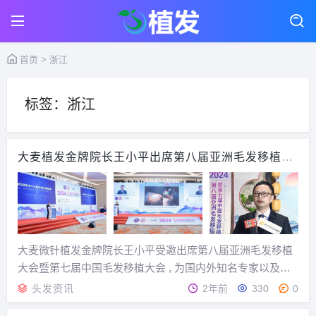
首页
> 浙江
标签：浙江
大麦植发金牌院长王小平出席第八届亚洲毛发移植大
会
大麦微针植发金牌院长王小平受邀出席第八届亚洲毛发移植
大会暨第七届中国毛发移植大会 , 为国内外知名专家以及毛
发医疗行业的同仁带来了《大麦新型微针在 FUE 植发中的创
头发资讯
2年前
330
0
新应用》的课题分享 , 详细解读新型微针的突破性技术优势 ,