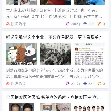
本人临床皮肤科硕士研究生，标准的成分党！直言不讳，
没！有！who！能在【如何挑洗发水】上比我们医学生更加
靠谱，有话讲！！！我上学期的期末考核课题就是从针对性
脱发治疗
2年前
393
0
头皮养护入手市面上包含各种功效的洗发水，同种功效下又
衍生出几十到上百不等的产品看牌子、看代言、比价格...
听说学数学这个专业，不只容易脱发，更容易脱单？
到处冒粉红泡泡的七夕节来了，想必小浙上次为大家带来的
苏步青和松本米子的爱情故事一定还回味无穷、甚难忘怀。
（传送门：浙大最美爱情、跨越中日的结合： “你热爱中
脱发治疗
2年前
354
0
国，我便也热爱中国！”）都说数学家身上总带着一种特有的
浪漫，“数学”牌狗粮，浙大还真有不少呢！这次就...
全国植发医院黑/白名单查询系统 - 查植发医生|查植
发价格|查植发案例（实时更新）