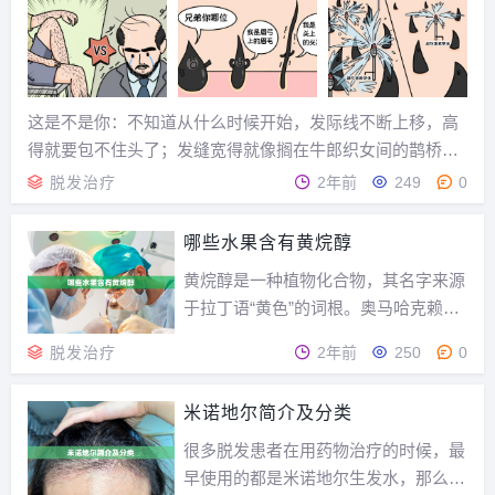
这是不是你：不知道从什么时候开始，发际线不断上移，高
得就要包不住头了；发缝宽得就像搁在牛郎织女间的鹊桥，
贼显眼。头顶的头发也是日渐稀少，稀疏得就快盖不住头皮
脱发治疗
2年前
249
0
了。...
哪些水果含有黄烷醇
黄烷醇是一种植物化合物，其名字来源
于拉丁语“黄色”的词根。奥马哈克赖顿
大学的研究人员认为，黄烷醇的抗氧化
脱发治疗
2年前
250
0
活性比维生素C和维生素E更强。食物
中的黄烷醇含量是固体食物中每100克
米诺地尔简介及分类
黄烷醇的毫克，液体食物中每100升黄
烷醇的毫升。绿茶是黄烷醇的丰富来
很多脱发患者在用药物治疗的时候，最
源，每100克...
早使用的都是米诺地尔生发水，那么米