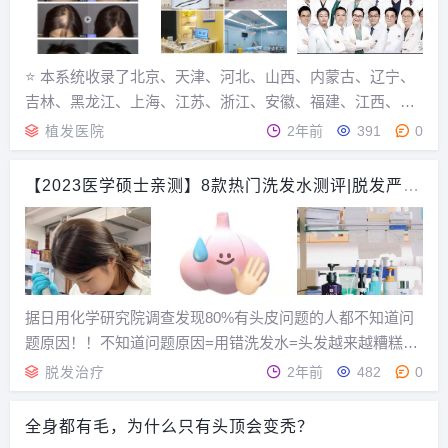
⭐ 本系统收录了北京、天津、河北、山西、内蒙古、辽宁、
吉林、黑龙江、上海、江苏、浙江、安徽、福建、江西、山
东、河南、湖北、湖南、广东、广西、海南、重庆、四川、
植发医院
2年前
391
0
贵州、云南、西藏、陕西、甘肃、青海、宁夏、新疆等全国
一二三四线城市正规植发机构和医生信息 。 ↓↓...
【2023医学硕士亲测】8款热门洗发水测评|脱发严
重、头皮屑多、容易出油的看过来，看完这篇解救你
的头皮问题且不反复！！
据日用化学研究院调查发现80%有头皮问题的人都不知道问
题原因！！不知道问题原因=用错洗发水=头发越来越糟糕作
为未来皮肤科一员大将的医学生，测试过100 款洗发水！我
脱发治疗
2年前
482
0
太知道哪些功效成分靠谱，哪些不靠谱了！我可以很肯定地
告诉大家，各种头皮问题可以归结为脱发掉发...
全身都有毛，为什么只有头顶会变秃？