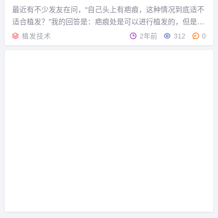
最近有不少发友在问，“自己头上有疤痕，这种情况到底适不
适合植发？”我的回答是：疤痕处是可以进行植发的，但是必
须在疤痕状态稳定的时候。...
植发技术
2年前
312
0