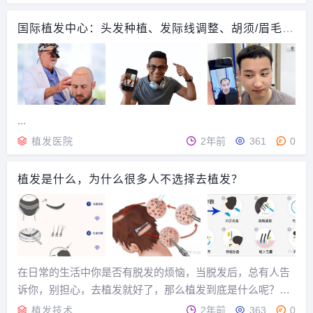
中国植发历史ABHRS官方认证前三人
国际植发中心：头发种植、发际线调整、胡须/眉毛种
中的其中一名。与陈凡凡医生一起取得
植
此认证资质的还有李梅博士，她创造了
中国大陆植...
...
植发医院
2年前
361
0
植发是什么，为什么很多人不选择去植发？
在日常的生活中你是否有脱发的烦恼，当脱发后，总有人告
诉你，别担心，去植发就好了，那么植发到底是什么呢？一
句话来形容：植发是改善脱发者形象的一种微创手术治疗方
植发技术
2年前
363
0