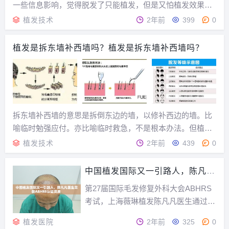
一些信息影响，觉得脱发了只能植发，但是又怕植发效果
差、容易被坑，对植发敬而远之，最后只能眼看头发越脱越
植发技术
2年前
399
0
厉害。其实这个观点很片面。...
植发是拆东墙补西墙吗？植发是拆东墙补西墙吗？
拆东墙补西墙的意思是拆倒东边的墙，以修补西边的墙。比
喻临时勉强应付。亦比喻临时救急，不是根本办法。但植发
并非如此。植发的原理是运用自体毛发移植的原理，采取后
植发技术
2年前
439
0
枕部永久性生长的健康毛囊，移植到没有头发的额部或头
顶，这些被移植过去的发根可以在新的秃发部位继续生长...
中国植发国际又一引路人，陈凡凡
医生荣获ABHRS认证资质
第27届国际毛发修复外科大会ABHRS
考试，上海薇琳植发陈凡凡医生通过了
口试和笔试两项考核，正式取得ABHR
植发医院
2年前
325
0
S认证资质。重要的是，陈凡凡医生是