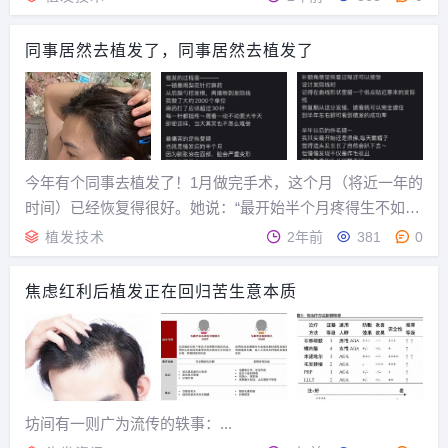
法。同样也是目前所有对抗脱发手段中最优的选择。...
同事居然去植发了，同事居然去植发了
今年有个同事去植发了！1月做完手术，这个月（将近一年的
时间）已经恢复得很好。她说：“最开始半个月疼得生不如
死，前面恢复期还有两个月的炸毛期要一直戴帽子，但全长
植发技术
2年前
381
0
好以后果然还是真香了”。...
焦虑红利后植发正在回归苦生意本质
坊间有一则广为流传的轶事：...