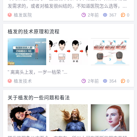
发需求的，或者对植发很纠结的，不知道医院怎么选等，请
耐心看完！...
植发医院
2年前
367
0
植发的技术原理和流程
" 离离头上发，一岁一枯荣 "...
植发技术
2年前
354
0
关于植发的一些问题和看法