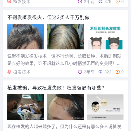
别植！...
植发技术
2年前
378
0
不剃发植发很火，但这2类人千万别做！
说起不剃发植发技术，谁不行动啊，长取长种，术后即刻就
是长好的效果，谁不想就这么几小时悄然无声的变美啊！...
植发技术
2年前
322
0
植发被骗，导致植发失败！植发骗局有哪些？
现在植发的人越来越多了，但为什么还是有那么多人说植发