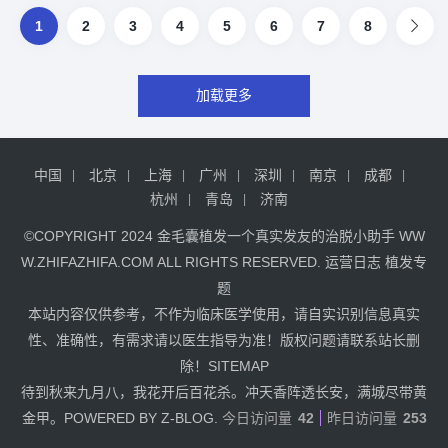
1
2
3
4
5
6
7
8
加载更多
中国
北京
上海
广州
深圳
南京
成都
杭州
青岛
济南
©COPYRIGHT 2024
金毛囊植发
一个真实发友的治脱小助手
WW
W.ZHIFAZHIFA.COM
ALL RIGHTS RESERVED.
运营日志
植发专
题
本站内容仅供参考，不作为临床医学使用，请自实识别信息真实
性、准确性，有需求请以医生指导为准！版权问题请联系站长删
除！
SITEMAP
待到秋来九月八，我花开后百花杀。冲天香阵透长安，满城尽带黄
金甲。POWERED BY Z-BLOG.
今日访问量
42
昨日访问量
253