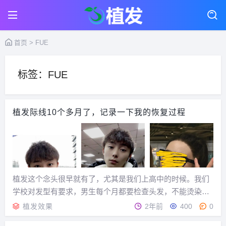
首页
> FUE
标签：FUE
植发际线10个多月了，记录一下我的恢复过程
植发这个念头很早就有了，尤其是我们上高中的时候。我们
学校对发型有要求，男生每个月都要检查头发，不能烫染不
能留长头发，那时候留着个板寸就觉得自己的发际线很高，
植发效果
2年前
400
0
而且因为我的下巴比较尖，下庭也短，所以就显得额头更