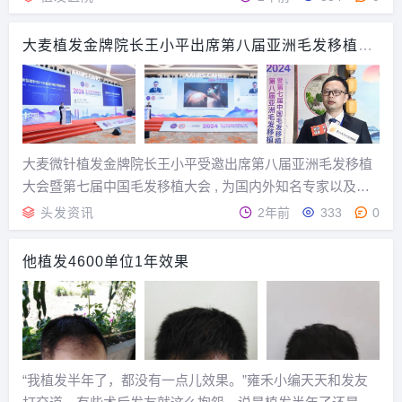
n，人们亲切地称她为Dr. Fon，以曼谷植发外科医生的身份
再...
大麦植发金牌院长王小平出席第八届亚洲毛发移植大
会
大麦微针植发金牌院长王小平受邀出席第八届亚洲毛发移植
大会暨第七届中国毛发移植大会 , 为国内外知名专家以及毛
发医疗行业的同仁带来了《大麦新型微针在 FUE 植发中的创
头发资讯
2年前
333
0
新应用》的课题分享 , 详细解读新型微针的突破性技术优势 ,
助力新型微针与植发行业深度融...
他植发4600单位1年效果
“我植发半年了，都没有一点儿效果。”雍禾小编天天和发友