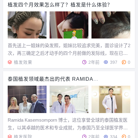
大，发际线更高，所以上了大学就开始一直留刘海，来掩...
植发四个月效果怎么样了？植发是什么体验？
首先送上一姐妹的染发照，姐妹比较追求完美，面诊设计了2
次，再三确定之后才动手的四个月前做的发际线，现在已经
开始染发了...种植数量2千单位...
植发效果
2年前
397
0
泰国植发领域最杰出的代表 RAMIDA
KASEMSOMPORN博士
Ramida Kasemsomporn 博士，这位享誉全球的泰国植发医
生，以其卓越的医术和专业成就，为泰国乃至全球医学界赢
得了崇高的荣誉。在2023年10月，Ramida Kasemsompor
植发医院
2年前
334
0