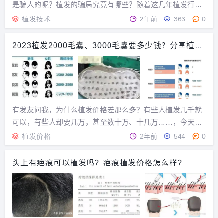
是骗人的呢？植发的骗局究竟有哪些？随着这几年植发行业
的迅速发展，植发医院话术套路越来越多，机构之间互相拉
植发技术
2年前
363
0
踩、diss越来越多，手术的雷区、坑点也越来越多。...
2023植发2000毛囊、3000毛囊要多少钱？分享植发
价格参考
有发友问我，为什么植发价格差那么多？有些人植发几千就
可以，有些人却要几万，甚至数十万、十几万……，今天我
们就来聊一聊植发价格问题吧。1、植发的费用植发的费用并
植发价格
2年前
544
0
不是固定的，看个人情况。...
头上有疤痕可以植发吗？疤痕植发价格怎么样？