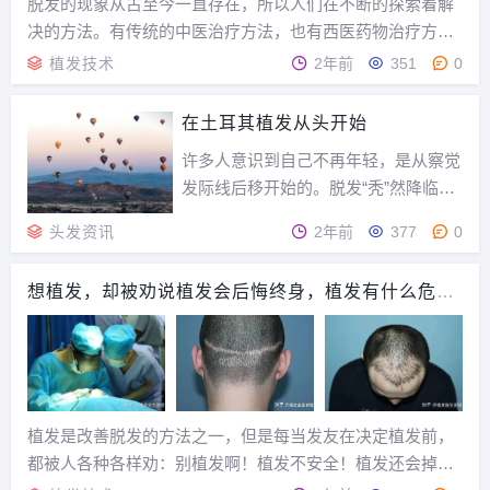
脱发的现象从古至今一直存在，所以人们在不断的探索着解
决的方法。有传统的中医治疗方法，也有西医药物治疗方
法，随着科学技术的不断发展，植发也随之诞生了。植发可
植发技术
2年前
351
0
以单株头发、多株头发、条片状头发移植，只不过该带健康
头发的头皮条片受一定长、宽大小比例限制，还有岛状头...
在土耳其植发从头开始
许多人意识到自己不再年轻，是从察觉
发际线后移开始的。脱发“秃”然降临，
会让人顿感手足无措。近年来，植发手
头发资讯
2年前
377
0
术在解决脱发难题方面取得显著进展，
中国的植发产业发展迅猛。实际上，在
想植发，却被劝说植发会后悔终身，植发有什么危害
国内植发技术普及之前，土耳其早已在
和后遗症？
植发领域声名鹊起。在土耳其最大城市
伊斯坦布尔，经常...
植发是改善脱发的方法之一，但是每当发友在决定植发前，
都被人各种各样劝：别植发啊！植发不安全！植发还会掉，