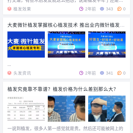
打交道，有些术后发友就这么抱怨，说是植发半年了还是和
术前一样，感觉是植发手术失败了。隔着电脑屏幕，本人都
植发效果
2年前
343
0
能感到发友的绝望心情。雍禾小编安慰发友，再等等吧，植
发手术成功与否以术后1年为准，有些人确实是半年...
大麦微针植发掌握核心植发技术 推出业内微针植发
2.0技术
...
头发资讯
2年前
341
0
植发究竟靠不靠谱？植发价格为什么差别那么大？
一说到植发，很多人第一感觉就是贵。然后还可能被网上的