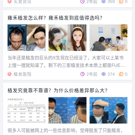
头发资讯
2年前
359
0
雍禾植发怎么样？雍禾植发到底值得选吗？
当年还是植发四巨头的X生现在已经没了，大家可以上某书
上搜一搜就知道了。剩下的三家植发技术本质上都是FUE，
主要还是收费和医生的不同。而且解决脱发的办法无非就是
植发医院
2年前
374
0
这三到四种方案：...
植发究竟靠不靠谱？为什么价格差异那么大？
很多人可能被网上的一些信息影响，觉得脱发了只能植发，