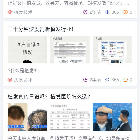
但是又怕植发贵、效果差、容易被坑，对植发敬而远之，最
后只能眼看头发越脱越厉害。其实这个观点很片面。...
植发技术
2年前
366
0
三十分钟深度剖析植发行业！
?什么是植发❓...
头发资讯
2年前
365
0
植发真的靠谱吗？植发医院怎么选？
今天来给大家分享一些植发干货！文章有些长，如果你有植