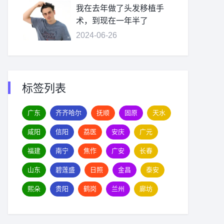
我在去年做了头发移植手
术，到现在一年半了
2024-06-26
标签列表
广东
齐齐哈尔
抚顺
固原
天水
咸阳
信阳
荔医
安庆
广元
福建
南宁
焦作
广安
长春
山东
碧莲盛
日照
金昌
泰安
熙朵
贵阳
鹤岗
兰州
廊坊