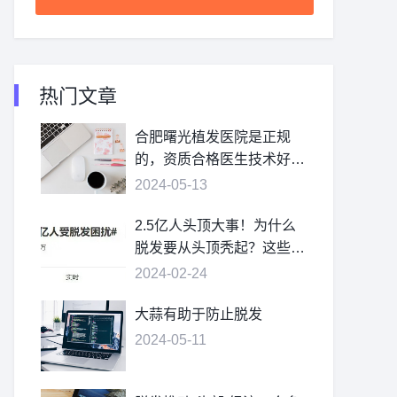
热门文章
合肥曙光植发医院是正规
的，资质合格医生技术好价
格不贵
2024-05-13
2.5亿人头顶大事！为什么
脱发要从头顶秃起？这些疑
问，一次讲清
2024-02-24
大蒜有助于防止脱发
2024-05-11