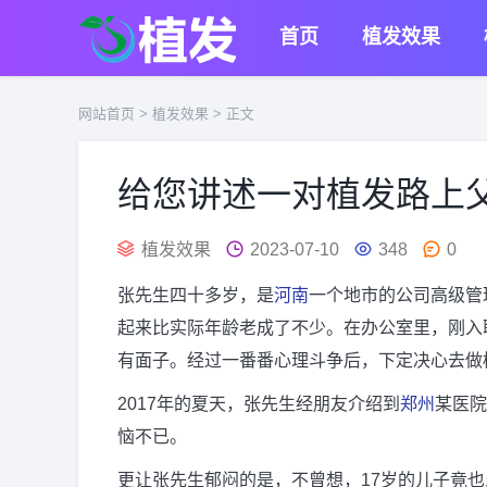
首页
植发效果
网站首页
>
植发效果
> 正文
给您讲述一对植发路上
植发效果
2023-07-10
348
0
张先生四十多岁，是
河南
一个地市的公司高级管
起来比实际年龄老成了不少。在办公室里，刚入
有面子。经过一番番心理斗争后，下定决心去做
2017年的夏天，张先生经朋友介绍到
郑州
某医院
恼不已。
更让张先生郁闷的是，不曾想，17岁的儿子竟