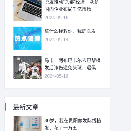
脱发推动“头部”经济，众多
国内企业布局千亿市场
2024-05-16
拿什么拯救你，我的头发
2024-05-14
马卡：阿布巴卡尔去巴黎植
发后诈伤避免头球，遭俱乐
部处罚
2024-05-16
最新文章
30岁，我在贵阳做发际线植
发，花了一万五