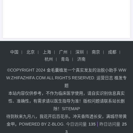
中国
北京
上海
广州
深圳
南京
成都
杭州
青岛
济南
©COPYRIGHT 2024
金毛囊植发
一个真实发友的治脱小助手
WW
W.ZHIFAZHIFA.COM
ALL RIGHTS RESERVED.
运营日志
植发专
题
本站内容仅供参考，不作为临床医学使用，请自实识别信息真实
性、准确性，有需求请以医生指导为准！版权问题请联系站长删
除！
SITEMAP
待到秋来九月八，我花开后百花杀。冲天香阵透长安，满城尽带黄
金甲。POWERED BY Z-BLOG.
今日访问量
135
昨日访问量
25
3