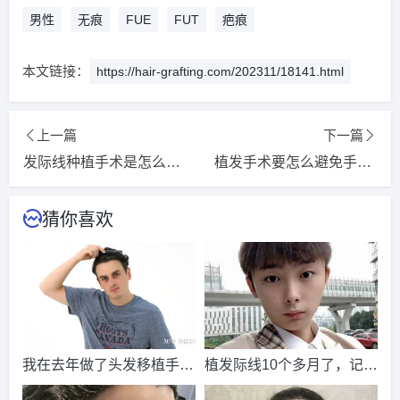
2026-8-7 广西的顾小姐（135****5768）
雍禾植发
报名
成功
男性
无痕
FUE
FUT
疤痕
请到院出示【
手机号
】领取当月
最低折扣
√
本文链接：
https://hair-grafting.com/202311/18141.html
2026-8-7 北京的钟先生（152****2509）
新生植发
报名
成功
请到院出示【
手机号
】领取当月
最低折扣
√
上一篇
下一篇
2026-8-7 陕西的朱先生（153****3887）
新生植发
报名
成功
发际线种植手术是怎么进行的呢
植发手术要怎么避免手术失败呢
请到院出示【
手机号
】领取当月
最低折扣
√
2026-8-6 河南的代先生（133****3267）
新生植发
报名
成功
猜你喜欢
请到院出示【
手机号
】领取当月
最低折扣
√
2026-8-7 上海的周先生（136****7804）
新生植发
报名
成功
请到院出示【
手机号
】领取当月
最低折扣
√
2026-8-6 山东的卢小姐（138****9320）
碧莲盛植发
报名
成
功
请到院出示【
手机号
】领取当月
最低折扣
√
我在去年做了头发移植手
植发际线10个多月了，记录
2026-8-5 山东的潘女士（134****3792）
碧莲盛植发
报名
成
术，到现在一年半了
一下我的恢复过程