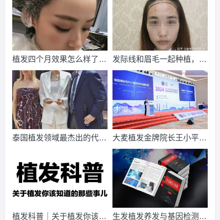
功
请到院出示【
手机号
】领取当月
最低折扣
√
2026-8-6 上海的钟先生（133****8406）
大麦植发
报名
成功
请到院出示【
手机号
】领取当月
最低折扣
√
2026-8-5 河北的田小姐（130****7344）
大麦植发
报名
成功
植发四个月效果怎么样了？
发际线和眉毛一起种植，术
请到院出示【
手机号
】领取当月
最低折扣
√
植发是什么体验？
后活脱脱一个小仙女！
2026-8-7 山东的陈小姐（151****3035）
碧莲盛植发
报名
成
功
请到院出示【
手机号
】领取当月
最低折扣
√
2026-8-5 海南的代先生（182****5562）
雍禾植发
报名
成功
请到院出示【
手机号
】领取当月
最低折扣
√
泰国植发领域最杰出的代表
大麦植发金牌院长王小平出
2026-8-5 海南的代先生（182****2579）
雍禾植发
报名
成功
Ramida Kasemsomporn博
席第八届亚洲毛发移植大会
请到院出示【
手机号
】领取当月
最低折扣
√
士
2026-8-5 重庆的韩女士（153****2164）
大麦植发
报名
成功
请到院出示【
手机号
】领取当月
最低折扣
√
2026-8-5 河北的卢小姐（138****9594）
碧莲盛植发
报名
成
植发科普｜关于植发你该知
生发植发养发与基因检测