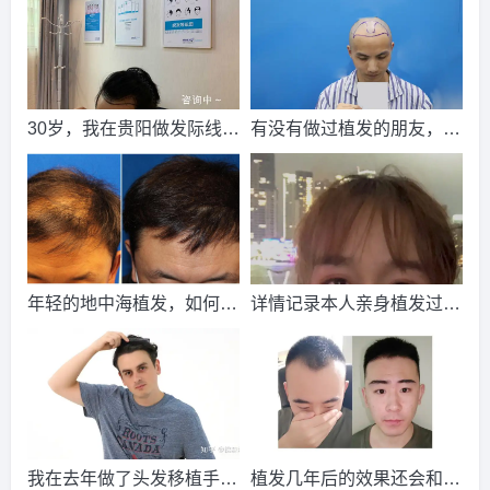
功
请到院出示【
手机号
】领取当月
最低折扣
√
2026-8-3 广西的苏小姐（131****5947）
新生植发
报名
成功
请到院出示【
手机号
】领取当月
最低折扣
√
30岁，我在贵阳做发际线植
有没有做过植发的朋友，真
2026-8-4 重庆的韩女士（182****9849）
碧莲盛植发
报名
成
发，花了一万五
实点的，效果如何？
功
请到院出示【
手机号
】领取当月
最低折扣
√
2026-8-3 福建的段先生（187****3700）
新生植发
报名
成功
请到院出示【
手机号
】领取当月
最低折扣
√
2026-8-3 江苏的朱先生（132****3869）
大麦植发
报名
成功
年轻的地中海植发，如何完
详情记录本人亲身植发过程
请到院出示【
手机号
】领取当月
最低折扣
√
成自身的升华，找回青春的
（多图预警）
2026-8-5 上海的卢小姐（130****2206）
碧莲盛植发
报名
成
自信
功
请到院出示【
手机号
】领取当月
最低折扣
√
2026-8-3 福建的卢小姐（150****1907）
雍禾植发
报名
成功
请到院出示【
手机号
】领取当月
最低折扣
√
我在去年做了头发移植手
植发几年后的效果还会和刚