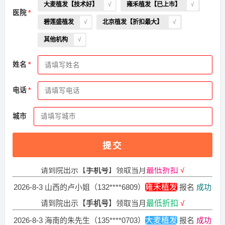
大麦植发【技术好】
雍禾植发【已上市】
医院
碧莲盛植发
北京植发【折扣最大】
其他机构
姓名
2026-8-5 湖北的代先生（182****5336）
大麦植发
报名
成功
电话
请到院出示【
手机号
】领取当月
最低折扣
√
2026-8-6 湖北的潘女士（134****3035）
新生植发
报名
成功
城市
请到院出示【
手机号
】领取当月
最低折扣
√
提交
2026-8-5 湖北的陈小姐（182****5879）
雍禾植发
报名
成功
请到院出示【
手机号
】领取当月
最低折扣
√
2026-8-3 山西的卢小姐（132****6809）
雍禾植发
报名
成功
请到院出示【
手机号
】领取当月
最低折扣
√
2026-8-3 海南的朱先生（135****0703）
大麦植发
报名
成功