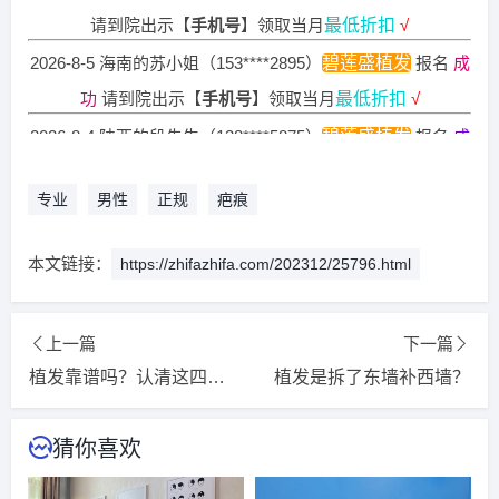
请到院出示【
手机号
】领取当月
最低折扣
√
2026-8-5 海南的苏小姐（153****2895）
碧莲盛植发
报名
成
功
请到院出示【
手机号
】领取当月
最低折扣
√
2026-8-4 陕西的段先生（138****5875）
碧莲盛植发
报名
成
功
请到院出示【
手机号
】领取当月
最低折扣
√
2026-8-4 福建的张小姐（186****2960）
碧莲盛植发
报名
成
专业
男性
正规
疤痕
功
请到院出示【
手机号
】领取当月
最低折扣
√
本文链接：
https://zhifazhifa.com/202312/25796.html
2026-8-6 江苏的苏小姐（183****4673）
大麦植发
报名
成功
请到院出示【
手机号
】领取当月
最低折扣
√
2026-8-5 江苏的卢小姐（184****1679）
上一篇
大麦植发
报名
下一篇
成功
植发靠谱吗？认清这四点，植发不上当！
植发是拆了东墙补西墙？
请到院出示【
手机号
】领取当月
最低折扣
√
2026-8-4 湖北的卢小姐（134****0180）
雍禾植发
报名
成功
猜你喜欢
请到院出示【
手机号
】领取当月
最低折扣
√
2026-8-6 福建的苏小姐（185****4191）
碧莲盛植发
报名
成