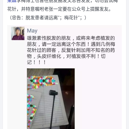
莱森
李梅博士也曾在朋友圈发文忠告发友，切勿尝试梅
花针，并特意嘱咐老张一定要在公众号上提醒发友。
（忠告：脱发患者请远离"；梅花针"；）