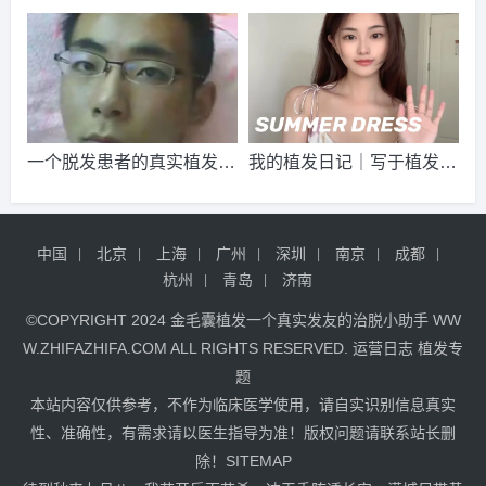
2026-8-5 重庆的李先生（138****5639）
新生植发
报名
成功
术，到现在一年半了
植发的效果一样吗？
请到院出示【
手机号
】领取当月
最低折扣
√
2026-8-6 陕西的胡小姐（132****1777）
碧莲盛植发
报名
成
功
请到院出示【
手机号
】领取当月
最低折扣
√
2026-8-4 黑龙江的顾小姐（155****7957）
碧莲盛植发
报名
一个脱发患者的真实植发经
我的植发日记｜写于植发10
成功
请到院出示【
手机号
】领取当月
最低折扣
√
历，献给所有的脱发患者
个月后的真实心得体会
2026-8-6 黑龙江的潘女士（134****4568）
碧莲盛植发
报名
中国
北京
上海
广州
深圳
南京
成都
成功
请到院出示【
手机号
】领取当月
最低折扣
√
杭州
青岛
济南
2026-8-5 湖北的代先生（182****5336）
大麦植发
报名
成功
©COPYRIGHT 2024
金毛囊植发
一个真实发友的治脱小助手
WW
请到院出示【
手机号
】领取当月
最低折扣
√
W.ZHIFAZHIFA.COM
ALL RIGHTS RESERVED.
运营日志
植发专
2026-8-6 湖北的潘女士（134****3035）
新生植发
报名
成功
题
请到院出示【
手机号
】领取当月
最低折扣
√
本站内容仅供参考，不作为临床医学使用，请自实识别信息真实
性、准确性，有需求请以医生指导为准！版权问题请联系站长删
2026-8-5 湖北的陈小姐（182****5879）
雍禾植发
报名
成功
除！
SITEMAP
请到院出示【
手机号
】领取当月
最低折扣
√