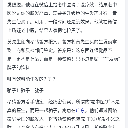
发照脱。他就在微信上给老中医说了没疗效，结果老中
医说是你的脱发严重，需要买升级版的生发药才行。黄
先生便买了。可用了一段时间还是没效果，他就在微信
上质疑老中医，结果人家把他拉黑了。
黄先生便向孝感警方报案，警方将黄先生买的生发药拿
到工商和质检部门鉴定，答案是：这东西连保健品不
是，更不是药品，而是一种饮料！只不过是贴了“生发药”
牌子的饮料！
哪有饮料能生发的？？？
骗子！骗子！骗子！
孝感警方着手破案，经缜密侦察，所谓的“老中医”并不是
真的医生，而是一帮骗子，窝点在
广东
，他们通过网络
蒙骗全国的脱发人，将普通饮料包装成“生发药”发不义之
财。这个窝点有多少人？2019年6月14日，孝感警方从