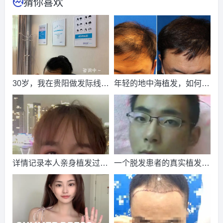
猜你喜欢
请到院出示【
手机号
】领取当月
最低折扣
√
2026-8-2 湖北的王小姐（138****5369）
碧莲盛植发
报名
成
功
请到院出示【
手机号
】领取当月
最低折扣
√
2026-8-3 广东的周先生（132****8046）
雍禾植发
报名
成功
请到院出示【
手机号
】领取当月
最低折扣
√
30岁，我在贵阳做发际线植
年轻的地中海植发，如何完
2026-8-4 上海的钟先生（188****5133）
新生植发
报名
成功
发，花了一万五
成自身的升华，找回青春的
请到院出示【
手机号
】领取当月
最低折扣
√
自信
2026-8-5 山西的崔女士（184****3975）
新生植发
报名
成功
请到院出示【
手机号
】领取当月
最低折扣
√
2026-8-2 重庆的朱先生（135****2851）
新生植发
报名
成功
详情记录本人亲身植发过程
一个脱发患者的真实植发经
请到院出示【
手机号
】领取当月
最低折扣
√
（多图预警）
历，献给所有的脱发患者
2026-8-2 山西的周先生（157****7673）
大麦植发
报名
成功
请到院出示【
手机号
】领取当月
最低折扣
√
2026-8-3 浙江的刘小姐（137****2966）
雍禾植发
报名
成功