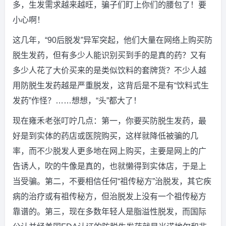
多，生发需求越来越旺，骗子们盯上你们的腰包了！要
小心啊！
这几年，“90后脱发”异军突起，他们大量在网络上购买防
脱生发药，但有多少人能识别买到手的是真的药？又有
多少人花了大价买来的是类似饮料的套牌货？不少人越
用防脱生发药越是严重脱发，这背后是不是有“饮料式生
发药”作怪？……想想，“头”都大了！
现在雍禾老张叮咛几点：第一，你要买防脱生发药，最
好是到实体的药店或医院购买，这样就降低被骗的几
率，而不少脱发人更多地在网上购买，主要是网上的广
告诱人，吹的牛像是真的，也就懒得到实体店，于是上
当受骗。第二，不要相信任何“祖传秘方”治脱发，其它疾
病的治疗或有祖传秘方，但治脱发上没有一个祖传秘方
靠谱的。第三，现在多数年轻人是脂溢性脱发，而国际