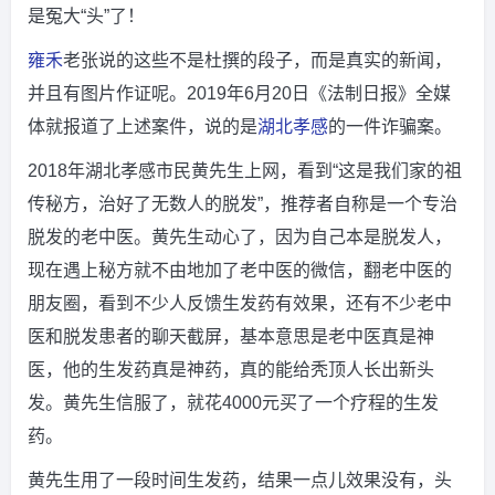
是冤大“头”了！
雍禾
老张说的这些不是杜撰的段子，而是真实的新闻，
并且有图片作证呢。2019年6月20日《法制日报》全媒
体就报道了上述案件，说的是
湖北
孝感
的一件诈骗案。
2018年湖北孝感市民黄先生上网，看到“这是我们家的祖
传秘方，治好了无数人的脱发”，推荐者自称是一个专治
脱发的老中医。黄先生动心了，因为自己本是脱发人，
现在遇上秘方就不由地加了老中医的微信，翻老中医的
朋友圈，看到不少人反馈生发药有效果，还有不少老中
医和脱发患者的聊天截屏，基本意思是老中医真是神
医，他的生发药真是神药，真的能给秃顶人长出新头
发。黄先生信服了，就花4000元买了一个疗程的生发
药。
黄先生用了一段时间生发药，结果一点儿效果没有，头