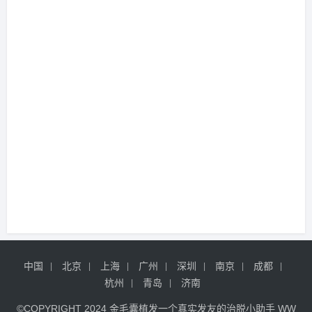
中国
北京
上海
广州
深圳
南京
成都
杭州
青岛
济南
©COPYRIGHT 2024
金毛囊植发
一个真实发友的治脱小助手
WW