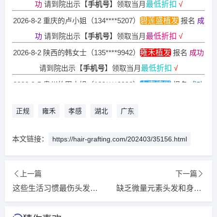
2026-8-2 重庆的卢小姐（134****5207）
碧莲盛植发
报名
成
功
请到院出示【
手机号
】领取当月
最低折扣
√
2026-8-2 陕西的韩女士（135****9942）
雍禾植发
报名
成功
请到院出示【
手机号
】领取当月
最低折扣
√
2026-8-5 贵州的田小姐（180****8996）
大麦植发
报名
成功
请到院出示【
手机号
】领取当月
最低折扣
√
正规
雍禾
孝感
湖北
广东
2026-8-5 广东的卢小姐（152****9888）
大麦植发
报名
成功
请到院出示【
手机号
】领取当月
最低折扣
√
本文链接：
https://hair-grafting.com/202403/35156.html
2026-8-4 湖北的代先生（130****6363）
雍禾植发
报名
成功
请到院出示【
手机号
】领取当月
最低折扣
√
上一篇
下一篇
2026-8-2 四川的韩女士（132****9325）
雍禾植发
报名
成功
这些生活习惯最伤头发一定要改
缺乏微量元素头发和身体会发生什么变化？
请到院出示【
手机号
】领取当月
最低折扣
√
2026-8-2 四川的钟先生（130****8257）
新生植发
报名
成功