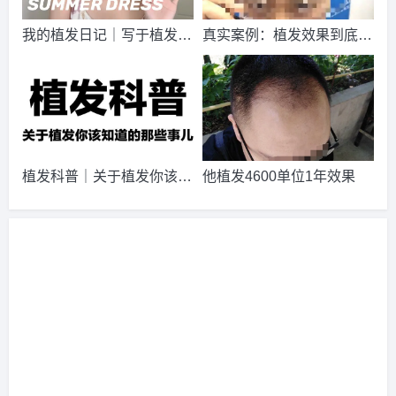
请到院出示【
手机号
】领取当月
最低折扣
√
我的植发日记｜写于植发10
真实案例：植发效果到底怎
2026-8-5 陕西的胡小姐（131****5021）
碧莲盛植发
报名
成
个月后的真实心得体会
么样？
功
请到院出示【
手机号
】领取当月
最低折扣
√
2026-8-2 湖北的崔女士（182****5884）
碧莲盛植发
报名
成
功
请到院出示【
手机号
】领取当月
最低折扣
√
2026-8-3 湖北的顾小姐（158****7776）
碧莲盛植发
报名
成
植发科普｜关于植发你该知
他植发4600单位1年效果
功
请到院出示【
手机号
】领取当月
最低折扣
√
道的那些事儿
2026-8-3 广西的段先生（138****8973）
新生植发
报名
成功
请到院出示【
手机号
】领取当月
最低折扣
√
2026-8-2 黑龙江的马小姐（135****2038）
新生植发
报名
成
功
请到院出示【
手机号
】领取当月
最低折扣
√
2026-8-5 浙江的李先生（139****7111）
新生植发
报名
成功
请到院出示【
手机号
】领取当月
最低折扣
√