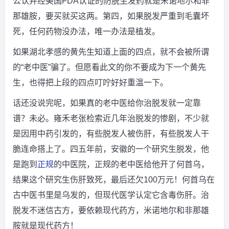
公认并经美国FDA认证的防脱生发药就是米诺地尔和非
那雄胺，要买就买这两。第四，如果脱发严重到毛囊坏
死，任何药物没办法，唯一办法是植发。
如果湖北孝感的黄先生知道上面的四点，就不会被所谓
的“老中医”骗了。但愿看此文的你不要成为下一个黄先
生，也得把上段的四点叮咛好好重温一下。
话还没说完呢，如果真的老中医给你治脱发就一定靠
谱？未必。雍禾老张检索近几年治脱发的惨剧，不少就
是因用中药引发的，有些脱发人被伤肝，有些脱发人干
脆连命搭上了。四五年前，安徽的一个研究生脱发，他
是跑到
正规
的中医院，正规的老中医给他开了何首乌，
结果这个研究生伤肝致死，最后还欠100万元！何首乌在
古中医书里是乌发的，但现代医学认定它含毒伤肝。治
脱发不迷信古方，要依赖现代药方，米诺地尔和非那雄
胺就是现代药方！