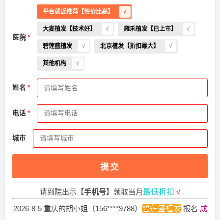
平台就近推荐【性价比高】
大麦植发【技术好】
雍禾植发【已上市】
医院
碧莲盛植发
北京植发【折扣最大】
其他机构
姓名
2026-8-2 黑龙江的马小姐（135****2038）
新生植发
报名
成
电话
功
请到院出示【
手机号
】领取当月
最低折扣
√
城市
2026-8-5 浙江的李先生（139****7111）
新生植发
报名
成功
请到院出示【
手机号
】领取当月
最低折扣
√
提交
2026-8-4 福建的王小姐（133****3010）
雍禾植发
报名
成功
请到院出示【
手机号
】领取当月
最低折扣
√
2026-8-5 重庆的胡小姐（156****9788）
碧莲盛植发
报名
成
功
请到院出示【
手机号
】领取当月
最低折扣
√